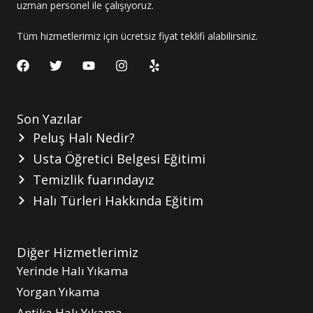
uzman personel ile çalışıyoruz.
Tüm hizmetlerimiz için ücretsiz fiyat teklifi alabilirsiniz.
F
T
Y
I
Y
a
w
o
n
e
c
i
u
s
l
e
t
t
t
p
b
t
u
a
Son Yazılar
o
e
b
g
o
Peluş Halı Nedir?
r
e
r
k
a
Usta Öğretici Belgesi Eğitimi
m
Temizlik fuarındayız
Halı Türleri Hakkında Eğitim
Diğer Hizmetlerimiz
Yerinde Halı Yıkama
Yorgan Yıkama
Antika Halı Yıkama